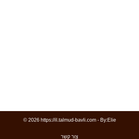
© 2026 https://il.talmud-bavli.com - By:
Elie
צור קשר