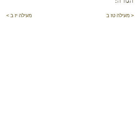
הגזרה:
< מעילה טז ב
מעילה יז ב >