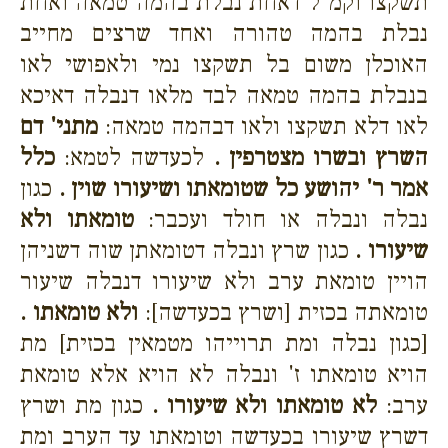
תשקצו וקמ"ל דאחת נבלת בהמה טמאה ואחת
נבלת בהמה טהורה ואחד שרצים מחייב
האוכלן משום בל תשקצו נמי ולאפושי לאו
בנבלת בהמה טמאה לבד מלאו דנבלה דאיכא
לאו דלא תשקצו ולאו דבהמה טמאה:
מתני' דם
השרץ ובשרו מצטרפין .
לכעדשה לטמא:
כלל
אמר ר' יהושע כל שטומאתו ושיעורו שוין .
כגון
נבלה ונבלה או חולד ועכבר:
טומאתו ולא
שיעורו .
כגון שרץ ונבלה דטומאתן שוה דשניהן
הויין טומאת ערב ולא שיעורו דנבלה שיעור
טומאתה בכזית [ושרץ בכעדשה]:
ולא טומאתו .
[כגון נבלה ומת תרוייהו מטמאין בכזית] מת
הויא טומאתו ז' ונבלה לא הויא אלא טומאת
ערב:
לא טומאתו ולא שיעורו .
כגון מת ושרץ
דשרץ שיעורו בכעדשה וטומאתו עד הערב ומת