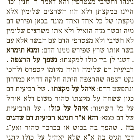
נינהו וחשיבי מצטרפין והא דאמר ר' חנין וכו'
היינו במקצתן דלא הוו השרצים שלימין אלא
מקצתו של כל אחד ואחד מונח בכאן ופירש דם
מזה ובשר מזה הואיל ולא אתו משרצים שלימין
לא חשיבי ולא מצטרפי הדם עם הבשר אלא עם
בשר אותו שרץ שפירש ממנו הדם:
ומנא תימרא
.
דשני לן בין כולו למקצתו:
נשפך על הרצפה .
רביעית דם שלימה והיה מקומו קטפרס ולהכי
נקט רצפה שהרצפה היתה חלקה דהויא כמדרון
ונתפשט הדם:
איהל על מקצתו .
של רביעית דם
כגון ששחה על מקצתו טהור משום דלא איהל
על כל השיעור:
איהל על כולו .
על הרביעית
של דם טמא:
והא א"ר חנינא רביעית דם שהגיס
בה .
שהפך בה בכוש או בכרכר טהור ואע"ג
דכי הגיס בה א"א שלא יאהיל על כולו קתני