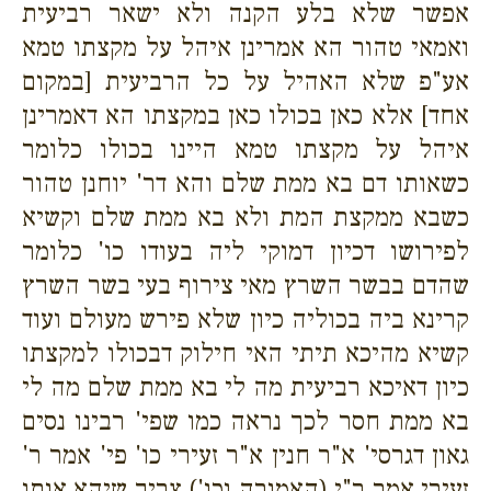
אפשר שלא בלע הקנה ולא ישאר רביעית
ואמאי טהור הא אמרינן איהל על מקצתו טמא
אע"פ שלא האהיל על כל הרביעית [במקום
אחד] אלא כאן בכולו כאן במקצתו הא דאמרינן
איהל על מקצתו טמא היינו בכולו כלומר
כשאותו דם בא ממת שלם והא דר' יוחנן טהור
כשבא ממקצת המת ולא בא ממת שלם וקשיא
לפירושו דכיון דמוקי ליה בעודו כו' כלומר
שהדם בבשר השרץ מאי צירוף בעי בשר השרץ
קרינא ביה בכוליה כיון שלא פירש מעולם ועוד
קשיא מהיכא תיתי האי חילוק דבכולו למקצתו
כיון דאיכא רביעית מה לי בא ממת שלם מה לי
בא ממת חסר לכך נראה כמו שפי' רבינו נסים
גאון דגרסי' א"ר חנין א"ר זעירי כו' פי' אמר ר'
זעירי אמר ר"י (האמורה וכו') צריך שיהא אותו