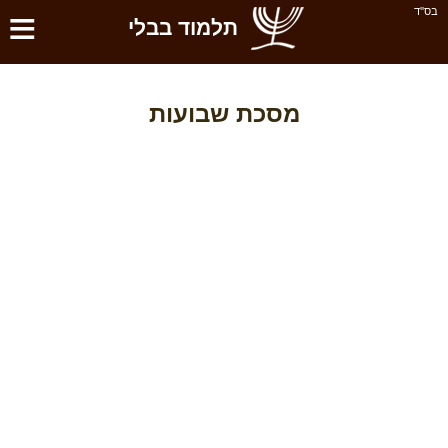
≡
בס''ד
תלמוד בבלי
מסכת שבועות