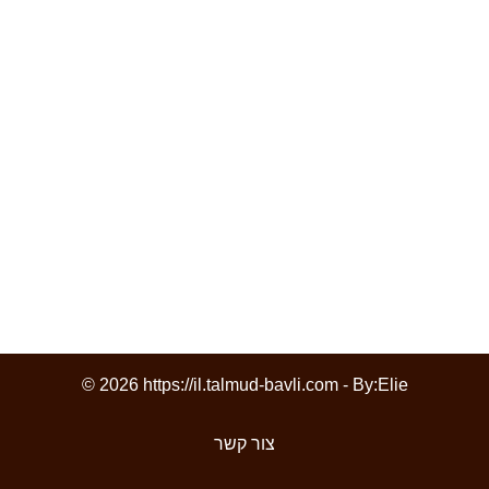
© 2026 https://il.talmud-bavli.com - By:
Elie
צור קשר