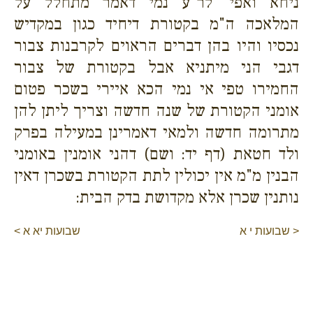
ניחא ואפי' לר"ע נמי דאמר מתחלל על
המלאכה ה"מ בקטורת דיחיד כגון במקדיש
נכסיו והיו בהן דברים הראוים לקרבנות צבור
דגבי הני מיתניא אבל בקטורת של צבור
החמירו טפי אי נמי הכא איירי בשכר פטום
אומני הקטורת של שנה חדשה וצריך ליתן להן
מתרומה חדשה ולמאי דאמרינן במעילה בפרק
ולד חטאת (דף יד: ושם) דהני אומנין באומני
הבנין מ"מ אין יכולין לתת הקטורת בשכרן דאין
נותנין שכרן אלא מקדושת בדק הבית:
< שבועות י א
שבועות יא א >