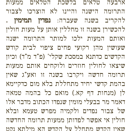
ארבעה טלאים בלשכת הטלאים ממעות
התרומה הישנה והיינו לא הוצרכו לצבור
להקריב בשנה שעברה:
נפדין תמימין .
להכשירן בשנה זו מחללין אותן על מעות חולין
ואותם המעות ילכו למותר התרומה ישנה
שעושין מהן רקועי פחים ציפוי לבית קודש
הקדשים כדתנא במסכת שקלי' (פ"ד מ"ד) וכיון
שיצאו לחולין חוזרים ולוקחים אותם ממעות
תרומה חדשה ויקרבו בשנה זו ואע"ג שאין
בהמת קדשי יחיד מתחללת בלא מום כדקיימא
לן (מנחות דף קא.) מואם כל בהמה טמאה
דאמר מר בבעלי מומין שנפדו הכתוב מדבר אלו
של צבור נפדים ולקמיה מפרש טעמא ובלא
חולין אי אפשר לפדותן ממעות תרומה החדשה
שאין הקדש מתחלל על הקדש הא מילתא נקט