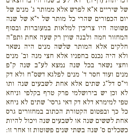
דכריתות (דף ו:) ' דא' לע"ב שנה היו בו חצאים
של שיריים א"א לפרש אלא ממותר ג' מנים של
יום הכפורים שהרי כל מותר של י"א של שנה
פשוטה היו צריכין למלאות במעוברות ובסוף
המחזור חמה ולבנה שוין רק שעה אחת ותפ"ה
חלקים אלא המותר שלשה מנים היה נשאר
ולא היה נכנס בחפניו אלא חצי מנה וב' מנים
וחצי נשאר בכל שנה נמצא לע"ב שנה ק"פ
מנים ועוד חסר ד' מנים לפלגא דשס"ח ולא דק
וי"ס דל"ג שתים אלא אחת לשבעים שנה ותו
לא וכן יש בירושלמי פרק טרף בקלפי וניחא
טפי למימרא דלא דק דאי גרסי' שתים לא ניחא
כל כך ובפטום הקטורת הכתוב במחזורים גרס
אחת לששים שנה או לשבעים שנה ויכול להיות
כשכלים ס' שנה בשתי שנים פשוטות זו אחר זו: