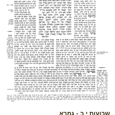
שבועות י ב - גמרא