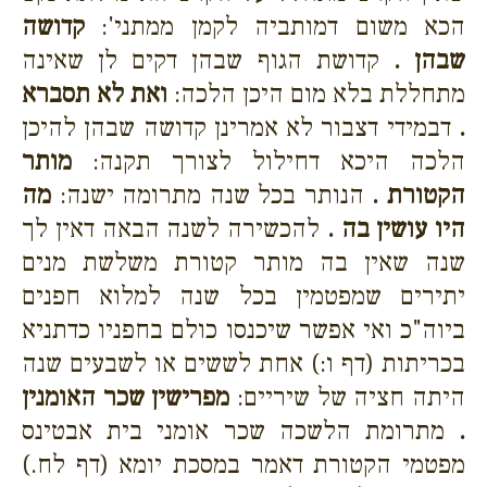
הכא משום דמותביה לקמן ממתני':
קדושה
שבהן .
קדושת הגוף שבהן דקים לן שאינה
מתחללת בלא מום היכן הלכה:
ואת לא תסברא
.
דבמידי דצבור לא אמרינן קדושה שבהן להיכן
הלכה היכא דחילול לצורך תקנה:
מותר
הקטורת .
הנותר בכל שנה מתרומה ישנה:
מה
היו עושין בה .
להכשירה לשנה הבאה דאין לך
שנה שאין בה מותר קטורת משלשת מנים
יתירים שמפטמין בכל שנה למלוא חפנים
ביוה"כ ואי אפשר שיכנסו כולם בחפניו כדתניא
בכריתות (דף ו:) אחת לששים או לשבעים שנה
היתה חציה של שיריים:
מפרישין שכר האומנין
.
מתרומת הלשכה שכר אומני בית אבטינס
מפטמי הקטורת דאמר במסכת יומא (דף לח.)