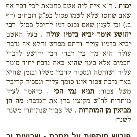
ימות .
ר"א אית ליה אשם כחטאת לכל דבר אף
שאם שחטו שלא לשמו פסול בפ"ק דזבחים (דף
ב.) וכן לענין שאם נכנס דמו להיכל פסול:
רבי
יהושע אומר יביא בדמיו עולה .
בעל האשם
יביא בדמיו עולה והתם מפרש והלא אף נדבה
עולה היא מה בין דברי רבי יהושע לדברי
חכמים אלא בזמן שהיא באה נדבת יחיד סומך
עליה ושוחטה ונסכיה קרבין משלו ובזמן שהיא
באה נדבת צבור אינו סומך עליה ונסכיה קריבין
משל צבור:
תניא נמי הכי .
כדאמר לעיל
מותרות לר"ש מקיצין בהן את המזבח:
מה הן
מביאין מן המותרות .
של צבור שנתותרו משנה
לשנה:
פירוש תוספות על מסכת - שבועות יב