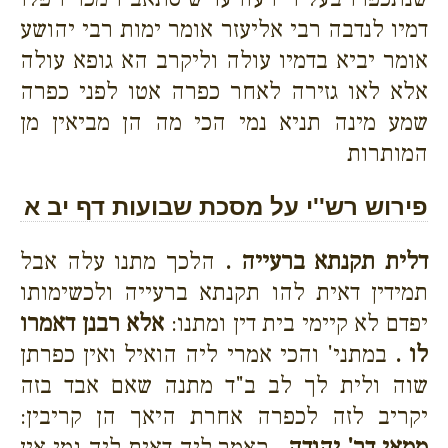
דמיו לנדבה רבי אליעזר אומר ימות רבי יהושע
אומר יביא בדמיו עולה וליקרב הא גופא עולה
אלא לאו גזירה לאחר כפרה אטו לפני כפרה
שמע מינה תניא נמי הכי מה הן מביאין מן
המותרות
פירוש רש''י על מסכת שבועות דף יב א
דלית תקנתא ברעייה .
הלכך מתנו עלה אבל
תמידין דאית להו תקנתא ברעייה ולכשימותו
יפדם לא קיימי בית דין ומתנו:
אלא רבנן דאמרו
לו .
במתני' והכי אמרי ליה הואיל ואין כפרתן
שוה ולית לך לב ב"ד מתנה שאם אבד בזה
יקריב לזה לכפרה אחרת היאך הן קריבין:
ממאי דר' יהודה .
קאמר ליה דאית ליה נמי אין