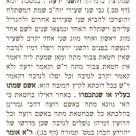
שמקיצין בדמיהן:
והשני ירעה .
במסכת יומא
(דף סב.) גבי שני שעירי יוה"כ שמת המשתלח
והוצרכו להביא שני שעירים אחרים ולהגריל
עליהם וישתלח האחד ונמצאו שנים לשם אחד
מזוג ראשון ואחד מזוג שני אחד יקרב לשעיר
הנעשה בפנים והשני ירעה ויפלו דמיו לנדבה
שאין חטאת צבור מתה ומאן שמעת ליה דאמר
אין חטאת צבור מתה ר"ש וקאמר ירעה ולא
קאמר יקרב לנדבה וכל יפלו לנדבה דקאמר
ר"ש בכל דוכתא לקיץ המזבח הוא:
אשם שמתו
בעליו או שנתכפרו .
באחר דאילו בחטאת כי
האי גוונא מתה באשם רועה דהכי גמרינן
בהלכתא כל שבחטאת מתה באשם רועה וכל
הרועין דמיהן נופלים לנדבה שכן מדרשו של
יהוידע הכהן במס' תמורה (דף כג:):
ר"א אומר