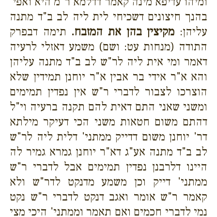
ומיהו עדיפא מינה קאמר דדלמא ר"מ היא ואפי'
בהנך חיצונים דשכיחי לית ליה לב ב"ד מתנה
עליהן:
מקיצין בהן את המזבח.
תימה דבפרק
התודה (מנחות עט: ושם) משמע דאזלי לרעיה
דאמר ומי אית ליה לר"ש לב ב"ד מתנה עליהן
והא א"ר אידי בר אבין א"ר יוחנן תמידין שלא
הוצרכו לצבור לדברי ר"ש אין נפדין תמימים
ומשני שאני התם דאית להם תקנה ברעיה וי"ל
דהתם משום חטאות משני הכי דעיקר מילתא
דר' יוחנן משום דדייק ממתני' דלית ליה לר"ש
לב ב"ד מתנה אע"ג דא"ר יוחנן גמרא גמיר לה
היינו דלרבנן נפדין תמימים אבל לדברי ר"ש
ממתני' דייק וכן משמע מדנקט לדר"ש ולא
קאמר ר"ש אומר ואגב דנקט לדברי ר"ש נקט
נמי לדברי חכמים ואם תאמר וממתני' היכי מצי