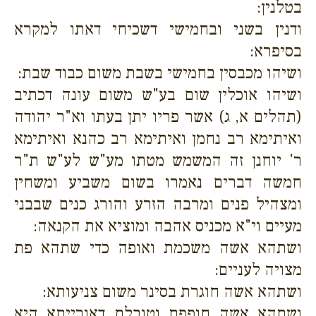
בטלנין:
ודנין בשני ובחמישי דשכיחי דאתו למקרא
בסיפרא:
ושיהו מכבסין בחמישי בשבת משום כבוד שבת:
ושיהו אוכלין שום בע"ש משום עונה דכתיב
(תהלים א, ג) אשר פריו יתן בעתו וא"ר יהודה
ואיתימא רב נחמן ואיתימא רב כהנא ואיתימא
ר' יוחנן זה המשמש מטתו מע"ש לע"ש ת"ר
חמשה דברים נאמרו בשום משביע ומשחין
ומצהיל פנים ומרבה הזרע והורג כנים שבבני
מעיים וי"א מכניס אהבה ומוציא את הקנאה:
ושתהא אשה משכמת ואופה כדי שתהא פת
מצויה לעניים:
ושתהא אשה חוגרת בסינר משום צניעותא:
ושתהא אשה חופפת וטובלת דאורייתא היא