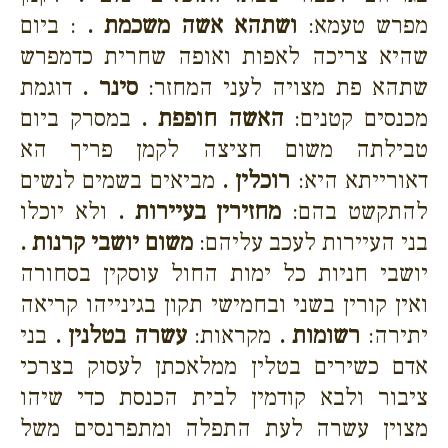
מפרש טעמא:
ושתהא אשה משכמת .
: ביום
שהיא צריכה לאפות ואופה שחרית כדמפרש
שתהא פת מצויה לעני המחזר:
סינר .
דוגמת
מכנסים קטנים:
האשה חופפת .
במסרק ביום
טבילתה משום חציצה לקמן פריך הא
דאורייתא היא:
רוכלין .
מביאים בשמים לנשים
להתקשט בהם:
מחזירין בעיירות .
ולא יוכלו
בני העיירות לעכב עליהם:
משום יושבי קרנות .
יושבי חניות כל ימות החול עוסקין בסחורה
ואין קורין בשני ובחמישי תקון בגינייהו קריאה
יתירה:
רשומות .
מקראות:
עשרה בטלנין .
בני
אדם כשירים בטלין ממלאכתן לעסוק בצרכי
ציבור ולבא קודמין לבית הכנסת כדי שיהו
מצוין עשרה לעת התפלה ומתפרנסים משל