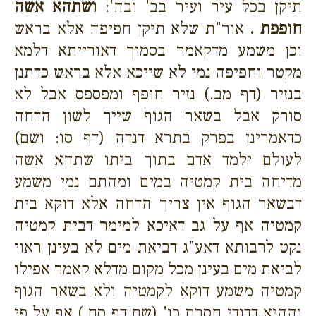
תיקן בכל עיר ועיר בב' ובה':
ושתהא אשה
חופפת .
אור"ת שלא תיקן חפיפה אלא בראש
וכן משמע מדקאמר בסמוך דאורייתא דלמא
מקטר וחפיפה נמי לא שייכא אלא בראש כדתנן
בנזיר (דף מב.) נזיר חופף ומפספס אבל לא
סורק אבל בשאר הגוף שייך לשון הדחה
כדאמרינן בפרק בתרא דנדה (דף סו: ושם)
לעולם ילמד אדם בתוך ביתו שתהא אשה
מדיחה בית קמטיה במים ומהתם נמי משמע
דבשאר הגוף אין צריך הדחה אלא דוקא בית
קמטיה אף על גב דאיכא למימר דבית קמטיה
נקט לרבותא דאע"ג דביאת מים לא בעינן ראוי
לביאת מים בעינן מכל מקום מדלא קאמר אפילו
קמטיה משמע דוקא לקמטיה ולא בשאר הגוף
וההיא דדודי חסרת כו' (שם דף סח.) אף על פי