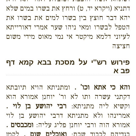
דתניא (ויקרא יד, ט) ורחץ את בשרו במים שלא
יהא דבר חוצץ בין בשרו למים את בשרו את
הטפל לבשרו ומאי ניהו שער אמרי דאורייתא
לעיוני דלמא מיקטר אי נמי מאוס מידי משום
חציצה
פירוש רש''י על מסכת בבא קמא דף
פב א
והא כי אתא וכו' .
ומתניתא הויא תיובתא
דקתני עשרה ותו לא ור' יוחנן אמורא הוא
וקשיא ליה מתניתא:
רבי יהושע בן לוי .
אמרינהו ולא מתניתא דרבי יהושע בן לוי
אמורא הוה ורבי יוחנן פליג עליה:
ומכבסים .
בגדיהם לכבוד שבת:
ואוכלים שום .
לקמן