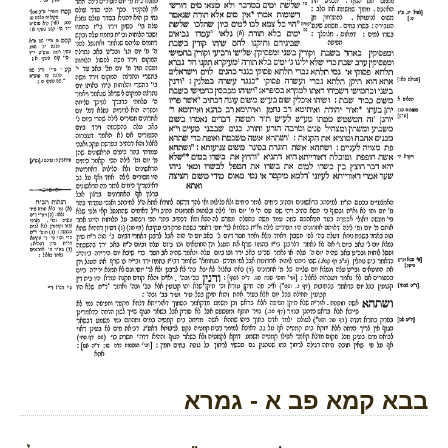
בבא קמא פב א - גמרא