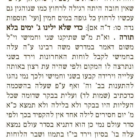
שאין חובה היתה רגילה לרחוץ כמו שנוהגין גם
עכשיו לרחוץ כל גופה במים חמין [ועי' תוספות
נדה סו: ד"ה אם]:
כדי שלא ילינו ג' ימים בלא
תורה .
וא"ת מ"ש שתיקנו שני וחמישי וי"ל
משום דאמר במדרש משה רבינו ע"ה עלה
בחמישי לקבל לוחות האחרונות וירד בשני
ונתרצה לו המקום ולפי שהיה עת רצון באותה
עלייה וירידה קבעו בשני וחמישי ולכך נמי נהגו
להתענות בב' וה' ואף ע"פ שעלה בהשכמה
כדכתיב (שמות לד) ועלית בבקר שדומה שכל
העליות היו בבקר ולא בלילה ולא תמצא כ"א
מ' יום חסירים לילה אחד אין להקפיד בכך ולפי
סדר עולם נמי כן הוא דתניא בסדר עולם נמצא
עלה בו' בסיון וירד בי"ז בתמוז ושבר הלוחות