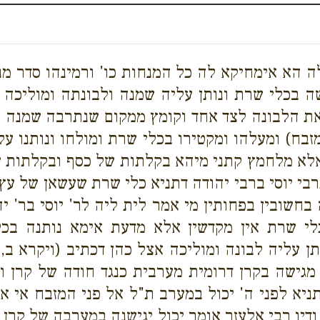
 הא אימחיקא לה כל המנחות כו' ורמינהו סדר מנ
ה בכלי שרת ונותן עליה שמנה ולבונתה ומוליכה א
 את הלבונה לצד אחד וקומץ ממקום שנתרבה שמנה ו
מזבח) ומעלהו ומקטירו בכלי שרת ומולחו ונותנו על
ן אלא מלחמץ קתני מיהא בקלתות של כסף ובקלתות 
י יוסי ברבי יהודה דתניא כלי שרת שעשאן של עץ רב
ה בחשובין בפחותין מי אמר לית ליה לר' יוסי בר' 
י שרת אין מקדשין אלא מדעת אימא נותנה בכל
ן עליה לבונה ומוליכה אצל כהן דכתיב (ויקרא ב, 
גישה בקרן דרומית מערבית כנגד חודה של קרן ודי
ניא לפני ה' יכול במערב ת"ל אל פני המזבח אי אל
ודיו רבי אלעזר אומר יכול יגישנה במערבה של קר