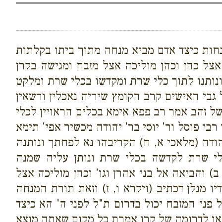
חות כיצד אדם מביא מנחה מתוך ביתו בקלתות
צל כהן וכהן מוליכה אצל מזבח ומגישה בקרן
נותנו לתוך כלי שרת ומקדשו בכלי שרת ומלקט
 גבי האישים קרב הקומץ שיריה נאכלין ורשאין
של זהב אמר רב פפא אימא בכלים הראויין לכלי
י פוסל ור' יוסי בר' יהודה מכשיר אפי' תימא
יהודה (מלאכי א, ח) הקריבהו נא לפחתך ונותנה
י שרת לקדשה בכלי שרת ונותן עליה שמנה
ב) והביאה אל בני אהרן וגו' וכהן מוליכה אצל
ו מנלן דכתיב (ויקרא ו, ז) וזאת תורת המנחה
 פני המזבח יכול בדרום ת"ל לפני ה' הא כיצד
ן או לדרומה של קרן אמרת כל מקום שאתה מוצא