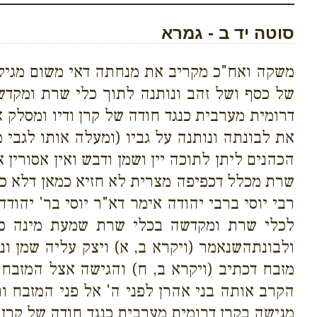
סוטה יד ב - גמרא
משקה ואח"כ מקריב את מנחתה דאי משום מגילה
של כסף ושל זהב ונותנה לתוך כלי שרת ומקדש
דרומית מערבית כנגד חודה של קרן ודיו ומסלק
את לבונתה ונותנה על גביו (ומעלה אותו לגבי 
הכהנים ליתן לתוכה יין ושמן ודבש ואין אסורי
שרת מכלל דכפיפה מצרית לא חזיא כמאן דלא כרב
רבי יוסי ברבי יהודה אימר דא"ר יוסי בר' יהוד
לכלי שרת ומקדשה בכלי שרת שמעת מינה כל
ולבונתהשנאמר (ויקרא ב, א) ויצק עליה שמן ונת
מזבח דכתיב (ויקרא ב, ח) והגישה אצל המזבח מ
הקרב אותה בני אהרן לפני ה' אל פני המזבח ות
מגישה בקרן דרומית מערבית כנגד חודה של קרן 