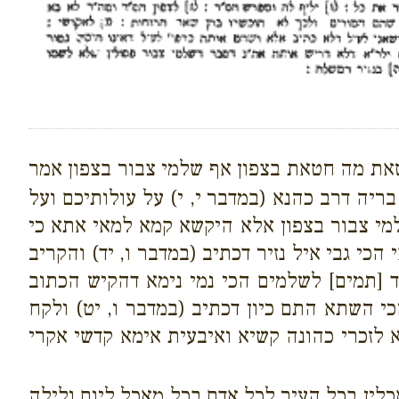
חטאת מה חטאת בצפון אף שלמי צבור בצפון אמר
יה דרב כהנא (במדבר י, י) על עולותיכם ועל
מי צבור בצפון אלא היקשא קמא למאי אתא כי
י גבי איל נזיר דכתיב (במדבר ו, יד) והקריב
[תמים] לשלמים הכי נמי נימא דהקיש הכתוב
י השתא התם כיון דכתיב (במדבר ו, יט) ולקח
לזכרי כהונה קשיא ואיבעית אימא קדשי אקרי
כלין בכל העיר לכל אדם בכל מאכל ליום ולילה