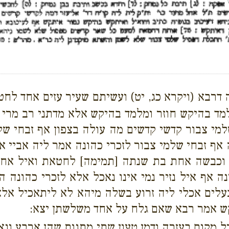
ה דרבא (ויקרא כג, יט) ועשיתם שעיר עזים אחד ל
ד בהיקש חוזר ומלמד בהיקש אלא מדתני רב מרי בר
למי צבור קדשי קדשים מה עולה בצפון אף זבחי של
 זבחי שלמי צבור לזכרי כהונה אמר ליה אביי אי הכ
 וכבשה אחת בת שנתה [תמימה] לחטאת ואיל אחד 
אף איל נזיר נמי אינו נאכל אלא לזכרי כהונה הכ
עלים אכלי ליה זרוע בשלה מיהא לא ליתאכיל אלא 
ש אמר רבא שאם גלח על אחד משלשתן יצא:
 מקום בעזרה ודמן טעון שתי מתנות שהן ארבע ונא