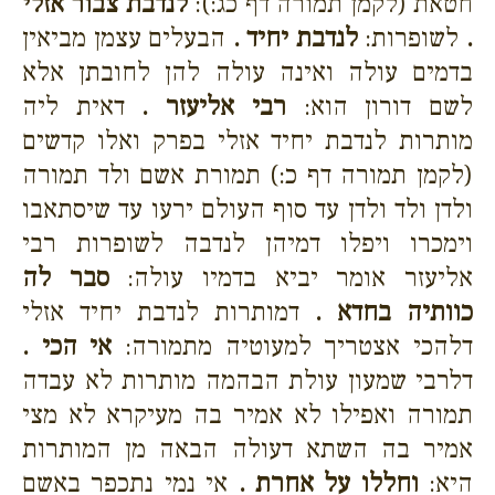
חטאת (לקמן תמורה דף כג:):
לנדבת צבור אזלי
.
לשופרות:
לנדבת יחיד .
הבעלים עצמן מביאין
בדמים עולה ואינה עולה להן לחובתן אלא
לשם דורון הוא:
רבי אליעזר .
דאית ליה
מותרות לנדבת יחיד אזלי בפרק ואלו קדשים
(לקמן תמורה דף כ:) תמורת אשם ולד תמורה
ולדן ולד ולדן עד סוף העולם ירעו עד שיסתאבו
וימכרו ויפלו דמיהן לנדבה לשופרות רבי
אליעזר אומר יביא בדמיו עולה:
סבר לה
כוותיה בחדא .
דמותרות לנדבת יחיד אזלי
דלהכי אצטריך למעוטיה מתמורה:
אי הכי .
דלרבי שמעון עולת הבהמה מותרות לא עבדה
תמורה ואפילו לא אמיר בה מעיקרא לא מצי
אמיר בה השתא דעולה הבאה מן המותרות
היא:
וחללו על אחרת .
אי נמי נתכפר באשם