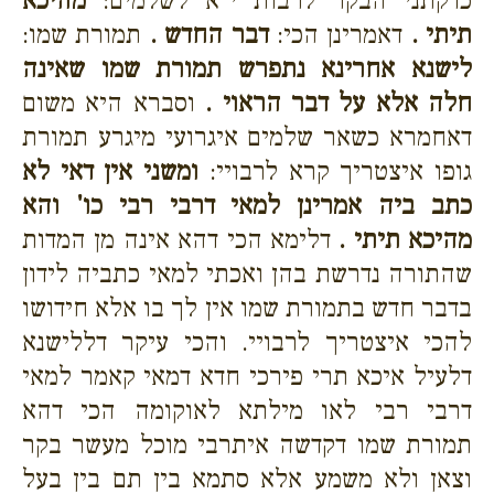
כדקתני הבקר לרבות י"א לשלמים:
מהיכא
תיתי .
דאמרינן הכי:
דבר החדש .
תמורת שמו:
לישנא אחרינא נתפרש
תמורת שמו שאינה
חלה אלא על דבר הראוי
.
וסברא היא משום
דאחמרא כשאר שלמים איגרועי מיגרע תמורת
גופו איצטריך קרא לרבויי:
ומשני אין דאי לא
כתב ביה אמרינן למאי דרבי רבי כו' והא
מהיכא תיתי .
דלימא הכי דהא אינה מן המדות
שהתורה נדרשת בהן ואכתי למאי כתביה לידון
בדבר חדש בתמורת שמו אין לך בו אלא חידושו
להכי איצטריך לרבויי. והכי עיקר דללישנא
דלעיל איכא תרי פירכי חדא דמאי קאמר למאי
דרבי רבי לאו מילתא לאוקומה הכי דהא
תמורת שמו דקדשה איתרבי מוכל מעשר בקר
וצאן ולא משמע אלא סתמא בין תם בין בעל