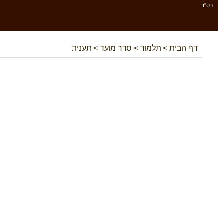
בס''ד
דף הבית
>
תלמוד
>
סדר מועד
>
תענית