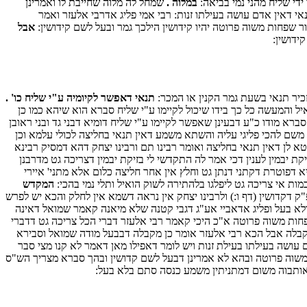
די שליח מהני נמי בביאה:
במלוה .
שמחל לה מלוה שחייבת לו ואמרינן
י דאין אדם עושה בעילתו זנות: רבי אמי פליג אדרבי אלעזר ואמר
שפחות משוה פרוטה יהיו קידושין הילכך גמר ובעל לשם קידושין:
אבל
ידושין:
כיר תנאי בשעת גמר הקנין או המכר:
תנאי דאפשר לקיומיה ע"י שליח כו' .
ל והמעשה כל כך בידו שיכול לקיימו ע"י שליח סברא הוא שיהא כמו כן
סברא מודו כ"ע דבעינן שאפשר לקיימו ע"י שליח דומיא דבני גד ובני ראובן
וד משם להכי פליגי עליה והשתא משמע דאין תנאי בחליצה לכולי עלמא וכן
א לן דאין תנאי בחליצה ואומר רבינו תם ורבינו יצחק דהא דמסיק רבינא
יבמין לענין דכי אמר לה התקדשי לי בזיקת יבמין דצריכה גט מדרבנן
 דפוטרת דקתני דנתן גט וחלץ אין אחר חליצה כלום אלא מתני' איירי
מות אי צריכה גט ליפלגו בלהתירה לשוק הואיל ותלי נמי בהכי:
המקדש
דקדושין (דף ו:) ולרבינו יצחק אין נראה דשמא אין לחלק והכא יש לפרש
ולא בעל ופליג אדאביי אע"ג דגבי קטנה שלא מיאנה קאמר שמואל דאינה
בפחות משוה פרוטה א"כ היכי קאמר רבי אלעזר דברי הכל צריכה גט דדברי
 מקבלה אבל הכא רבי אלעזר אומר כן מקבלה דבבעל מודה שמואל וסבירא
עושה בעילתו בעילת זנות ויש לומר דאפילו מאן דאמר לא קנו מצי סבר
ת משוה פרוטה ובהא לא אמרינן דבעל לשם קדושין ובהך סברא מצריך הש"ס
 דאותבוה משום דמתניתין משמע כנסה סתם בלא בעל: