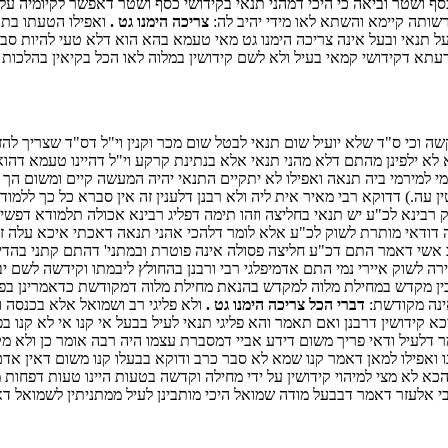
ף ושטר וביאה כי היכי דמהני תנאי בקידושי כסף ושטר דאפשר לקיומיה על י
שותה קיימא והשתא לאו מידי יהיב לה:
צריכה הימנו גט .
ואפילו הטעתו בתנא
נאי ובעל אינה צריכה הימנו גט מאי טעמא בהא הוא דלא טעי להיות סבור 
עתא דקידושי קמאי בעיל ולא לשם קידושין במלוה לאו הכל בקיאין בהלכות ק
 וכי ס"ד שלא יועיל שום תנאי לבטל שום מכר וקנין וי"ל דס"ד שצריך להז
א ילפינן מהתם דלא מהני תנאי אלא בנתינת קרקע וי"ל דהיינו טעמא דהואי
 נמי למירמי ביה תנאה ואפילו לא יתקיים התנאי יהיה המעשה קיים ומשום הך 
ין עה.) דדוקא רבי מאיר אית ליה ולא רבנן דלענין זה אין סברא כל כך ללמ
 רבינא לכ"ע יש תנאי בחליצה וזהו תימה דפליג רבינא אכולה תלמודא דפשיט
דאי מותרת לשוק לכ"ע אלא לומר דלהכי אהני תנאה דאכתי איכא עלה זיקת 
רב אשי דאמר התם דכ"ע חליצה פסולה אינה פוטרת ובמתני' דהתם קתני בהדיא
תירה לשוק איירי נמי התם אדמיפלגי רבי ורבנן בהחולץ ליבמתו וקידשה לשם יב
בין מקדש במחילת מלוה למקדש בהנאת מחילת מלוה דמקודשת כדאמרינן בפ"ק 
אינה מקודשת:
דברי הכל צריכה הימנו גט .
ולא פליגי רב ושמואל אלא בכנסה 
כא קידושין דרבנן ואם תאמר והא פליגי תנאי לעיל בבעל אי קנו אי לא קנו 
מר דלעיל ודאי פריך משום דידע אביי דמסברת עצמו היה רבה אומר כן ולא
ואפילו למאן דאמר קנו שמא לא סבר כרב ודוקא בבעלו קנו משום דאין אדם 
הכא לא מצי למיהוי קידושין על ידי מחילה וקדשה בטעות היינו טעות דפחו
רבי אלעזר דאמר דבבעל מודה שמואל היכי מותבינן לעיל ממתניתין לשמואל