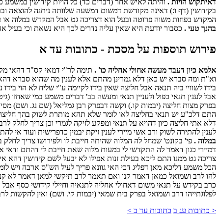
דאיתקוש הויות .
והיתה לאיש אחר (דברים כד) כל הויות קידושין במשמע כס
בקידושין (דף ו:) דאינה מקודשת דמשום דמשעה שלוותה ניתנה להוצאה ובר
המקדש בפחות משוה פרוטה ובעל הוא דצריכה גט אבל המקדש במלוה או על ת
בהנך טעי .
כסבור יודעת היא שאין עליה נדרים לכך היא נשאת וכי בעיל אד
פירוש תוספות על מסכת - כתובות עד א
אלמא כיון דעבד מעשה אחולי אחליה כו' .
תימה לר"י דמאי קס"ד דהאי מקשה
וא"ת ומה סברא יש כאן דלא גמרינן מהתם אלא לענין מה שהוא סברא דהא ל
בידו לשוויי ביה תנאה אבל חליצה שאין בידו לקיימה ע"י שליח לא הוי בידו
אבל לענין תנאי כפול ולעניין תנאי ומעשה בב' דברים משמע במי שאחזו (גיט
בפרק מצות חליצה (יבמות קו.) וקשה דבפרק רבן גמליאל (שם נג. ושם) מסיק
התם דלכ"ע יש תנאי בחליצה לאו לומר שלא תהא מותרת לשוק בהך חליצה דו
דלא אתי חליצה כיון דהויא על תנאי ומפקע לזיקה לגמרי וכן צריך לחלק ל
לענין להתירה לשוק ורב אשי מיירי לענין זיקת יבמין כדפרישית ועוד אי לה
במלוה .
פי' בקונט' שמחל לה המלוה שהיתה חייבת לו ולפירושו צריך לחלק 
דמיירי כגון דאמר לה התקדשי לי במעות מלוה שאת חייבת לי דהתם ודאי 
צריכה גט ממנו התם ליכא בעילת זנות אפילו לא יבעל לשם קידושין דהא אי
הכל משמע דליכא מאן דפליג דכי האי גוונא פריך לעיל הש"ס ארבה ויש לו
להו לרב ושמואל כמאן דאמר קנו ואם תאמר לרב תיקשי למאן דאמר לא קנו 
כרב בקידש על תנאי משום דאחולי אחליה לתנאיה וחיילי קידושי כסף אבל 
לפלוגתייהו דרב ושמואל בפרק בית שמאי (יבמות קי. ושם) ואין להקשות ל
< כתובות עג ב
כתובות עד ב >