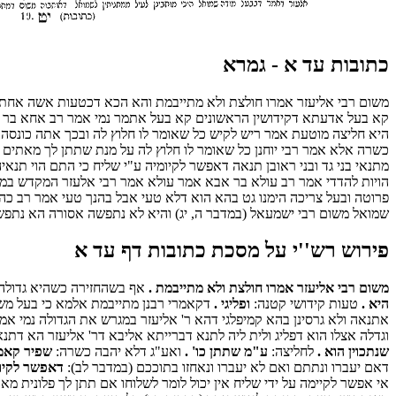
כתובות עד א - גמרא
משום רבי אליעזר אמרו חולצת ולא מתייבמת והא הכא דכטעות אשה אחת דמי 
קא בעל אדעתא דקידושין הראשונים קא בעל אתמר נמי אמר רב אחא בר יעק
היא חליצה מוטעת אמר ריש לקיש כל שאומר לו חלוץ לה ובכך אתה כונסה אמר
כשרה אלא אמר רבי יוחנן כל שאומר לו חלוץ לה על מנת שתתן לך מאתים ז
מתנאי בני גד ובני ראובן תנאה דאפשר לקיומיה ע"י שליח כי התם הוי תנ
הויות להדדי אמר רב עולא בר אבא אמר עולא אמר רבי אלעזר המקדש במלו
פרוטה ובעל צריכה הימנו גט בהא הוא דלא טעי אבל בהנך טעי אמר רב כה
שמואל משום רבי ישמעאל (במדבר ה, יג) והיא לא נתפשה אסורה הא נתפשה
פירוש רש''י על מסכת כתובות דף עד א
משום רבי אליעזר אמרו חולצת ולא מתייבמת .
אף בשהחזירה כשהיא גדולה פ
היא .
טעות קידושי קטנה:
ופליגי .
דקאמרי רבנן מתייבמת אלמא כי בעל משג
אתנאה ולא גרסינן בהא קמיפלגי דהא ר' אליעזר במגרש את הגדולה נמי א
וגדלה אצלו הוא דפליג ולית ליה לתנא דברייתא אליבא דר' אליעזר הא דתנא
שנתכוין הוא .
לחליצה:
ע"מ שתתן כו' .
ואע"ג דלא יהבה כשרה:
שפיר קאמ
דאם יעברו ונתתם ואם לא יעברו ונאחזו בתוככם (במדבר לב):
דאפשר לקיומ
אי אפשר לקיימה על ידי שליח אין יכול לומר לשלוחו אם תתן לך פלונית מא