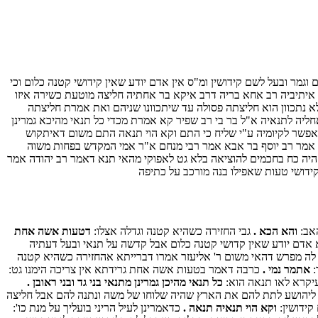
גמר ובעל לשם קידושין ומ"ס אין אדם יודע שאין קידושי קטנה כלום וכי
 איתיביה רב אחא בריה דרב איקא בר אחתיה חליצה מוטעת כשירה איזו
ולא נתכוון הוא חליצתה פסולה עד שיתכוונו שניהם ואת אמרת חליצתה
חליה לתנאיה א"ל בר בי רב שפיר קא אמרת מכדי כל תנאי מהיכא גמרינן
א אפשר לקיומיה ע"י שליח כי התם וקא הוי תנאה התם משום דאיתקוש
ט אמר רב יוסף בר אבא אמר רבי מנחם א"ר אמי המקדש בפחות משוה
 היה כח בחכמים להוציאה בלא גט לאפוקי מהאי תנא דאמר רב יהודה אמר
ידושי טעות שאפילו בנה מורכב על כתיפה
האב:
והא הכא .
גבי החזירה כשהיא קטנה וגדלה אצלו:
דטעות אשה אחת
 אדם יודע שאין קדושי קטנה כלום אבל קדשה על תנאי ובעל דעתיה
ס לה מפרש דהאי משום ר' אליעזר אמרו דברייתא אהחזירה כשהיא קטנה
:
אתמר נמי .
כרבה דאמר בטעות אשה אחת גרידתא אין צריכה הימנו גט:
קרא לאו תנאה הוא:
כל תנאי מהיכן גמרינן מתנאי בני גד ובני ראובן .
ליהושע לתת להם את הארץ שהיה שלוחו של משה ונתנה להם אבל חליצה
קידושין:
וקא הוי תנאיה תנאה .
כדאמרינן לעיל הריני בועליך על מנת כו':