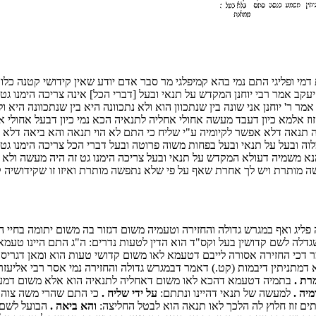
ופליגי התם נמי בהא קמיפלגי מר סבר אדם יודע שאין קידושי קטנה כלום ו
ב אמר רבי יוחנן המקדש על תנאי ובעל [דברי הכל] אינה צריכה הימנו גט
 ר' יוחנן אני שונה בין שנתכוון הוא ולא נתכוונה היא בין שנתכוונה היא 
וז אלמא כיון דעבד מעשה אחולי אחליה לתנאיה הכא נמי כיון דבעל אחולי א
איה תנאה דלא אפשר לקיומיה ע"י שליח כי התם לא הוי תנאה והא ביאה דל
ה ובעל על תנאי ובעל בפחות משוה פרוטה ובעל דברי הכל צריכה הימנו ג
נא משמיה דעולא המקדש על תנאי ובעל צריכה הימנו גט זה היה מעשה ולא
 מותרת ויש לך אחרת שאף על פי שלא נתפשה מותרת ואיזו זו שקידושיה ק
ליג ואף במגרש גדולה והחזירה וטעמיה משום דגזור בה משום יתומה בחיי 
דלה לשם קדושין בעל וקס"ד הוא הדין לטעות נדרים: ה"ג התם היינו טעמא
מר דכי החזירה אסורה לייבם דטעמא לאו משום קדושי טעות הוא ומאן דגרי
 דמתניתין דיבמות (קט.) דאמר דבמגרש גדולה והחזירה נמי אסר רבי אליעזר
רת .
בתמיה דטעמא דהכא לאו משום דאחליה לתנאיה הוא אלא משום דמעי
יה .
למעשה של תנאי דהיינו ונתתם:
על ידי שליח .
כי התם שהרי משה צוה 
תים זוז חלוץ לה הלכך לאו תנאה הוא לבטל החליצה:
והא ביאה .
הבועל לשם 