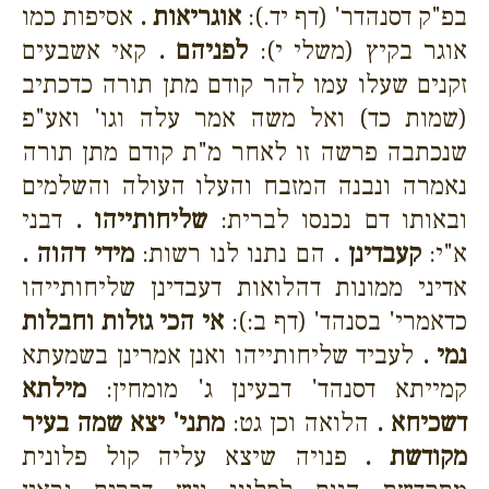
בפ"ק דסנהדר' (דף יד.):
אוגריאות .
אסיפות כמו
אוגר בקיץ (משלי י):
לפניהם .
קאי אשבעים
זקנים שעלו עמו להר קודם מתן תורה כדכתיב
(שמות כד) ואל משה אמר עלה וגו' ואע"פ
שנכתבה פרשה זו לאחר מ"ת קודם מתן תורה
נאמרה ונבנה המזבח והעלו העולה והשלמים
ובאותו דם נכנסו לברית:
שליחותייהו .
דבני
א"י:
קעבדינן .
הם נתנו לנו רשות:
מידי דהוה .
אדיני ממונות דהלואות דעבדינן שליחותייהו
כדאמרי' בסנהד' (דף ב:):
אי הכי גזלות וחבלות
נמי .
לעביד שליחותייהו ואנן אמרינן בשמעתא
קמייתא דסנהד' דבעינן ג' מומחין:
מילתא
דשכיחא .
הלואה וכן גט:
מתני' יצא שמה בעיר
מקודשת .
פנויה שיצא עליה קול פלונית