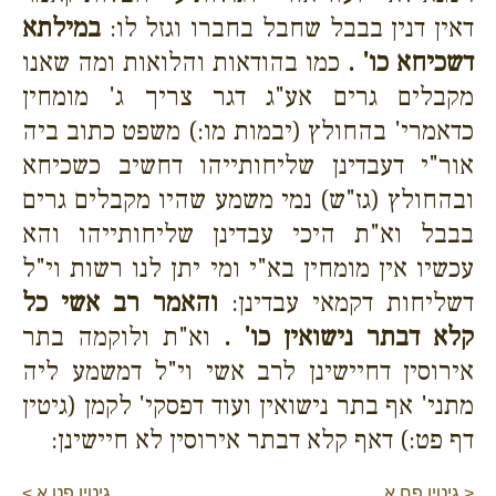
דאין דנין בבבל שחבל בחברו וגזל לו:
במילתא
דשכיחא כו' .
כמו בהודאות והלואות ומה שאנו
מקבלים גרים אע"ג דגר צריך ג' מומחין
כדאמרי' בהחולץ (יבמות מו:) משפט כתוב ביה
אור"י דעבדינן שליחותייהו דחשיב כשכיחא
ובהחולץ (גז"ש) נמי משמע שהיו מקבלים גרים
בבבל וא"ת היכי עבדינן שליחותייהו והא
עכשיו אין מומחין בא"י ומי יתן לנו רשות וי"ל
דשליחות דקמאי עבדינן:
והאמר רב אשי כל
קלא דבתר נישואין כו' .
וא"ת ולוקמה בתר
אירוסין דחיישינן לרב אשי וי"ל דמשמע ליה
מתני' אף בתר נישואין ועוד דפסקי' לקמן (גיטין
דף פט:) דאף קלא דבתר אירוסין לא חיישינן:
< גיטין פח א
גיטין פט א >