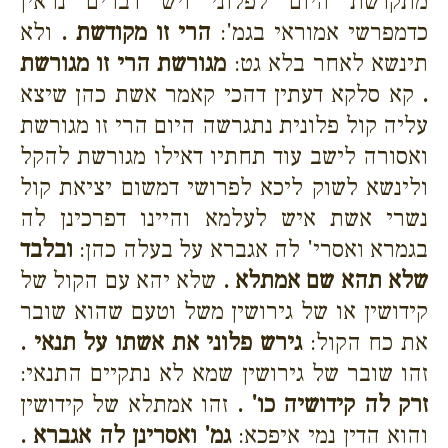
מתקדשת היום לפלוני ויש דברים נראין
כדמפרשי אמוראי בגמ':
הרי זו מקודשת .
ולא
תינשא לאחר בלא גט:
מגורשת הרי זו מגורשת
.
קא סלקא דעתין דהכי קאמר אשת כהן שיצא
עליה קול פלונית נתגרשה היום הרי זו מגורשת
ואסורה לישב עוד תחתיו דאילו מגורשת להקל
ולינשא לשוק ליכא לפרושי דמשום יציאת קול
נשרי אשת איש לעלמא והיינו דפרכינן לה
בגמרא ואסרי' לה אגברא על בעלה כהן:
ובלבד
שלא תהא שם אמתלא .
שלא יהא עם הקול של
קידושין או של גירושין משל וטעם שהוא שובר
את כח הקול:
גירש פלוני את אשתו על תנאי .
זהו שובר של גירושין שמא לא נתקיים התנאי:
זרק לה קידושיה כו' .
זהו אמתלא של קידושין
והוא הדין נמי איפכא:
גמ' ואסרינן לה אגברא .