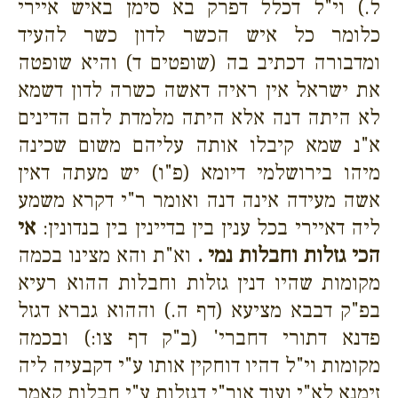
ל.) וי"ל דכלל דפרק בא סימן באיש איירי
כלומר כל איש הכשר לדון כשר להעיד
ומדבורה דכתיב בה (שופטים ד) והיא שופטה
את ישראל אין ראיה דאשה כשרה לדון דשמא
לא היתה דנה אלא היתה מלמדת להם הדינים
א"נ שמא קיבלו אותה עליהם משום שכינה
מיהו בירושלמי דיומא (פ"ו) יש מעתה דאין
אשה מעידה אינה דנה ואומר ר"י דקרא משמע
ליה דאיירי בכל ענין בין בדיינין בין בנדונין:
אי
הכי גזלות וחבלות נמי .
וא"ת והא מצינו בכמה
מקומות שהיו דנין גזלות וחבלות ההוא רעיא
בפ"ק דבבא מציעא (דף ה.) וההוא גברא דגזל
פדנא דתורי דחברי' (ב"ק דף צו:) ובכמה
מקומות וי"ל דהיו דוחקין אותו ע"י דקבעיה ליה
זימנא לא"י ועוד אור"י דגזלות ע"י חבלות קאמר