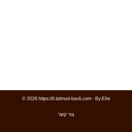
© 2026 https://il.talmud-bavli.com - By:
Elie
צור קשר