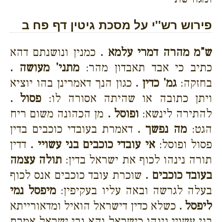
פירוש רש''י על מסכת גיטין דף פח ב
ש"מ מהרה דמרי עלמא .
כמנין ונושנתם דהא
כתיב כי אבד תאבדון מהר:
מתני' מעושה .
בחזקה:
גמ' כדין .
כגון הנך דאמרינן בהו יוציא
ויתן כתובה או שהיתה אסורה לו:
פסול .
להתירה לינשא:
ופוסל .
מן הכהונה משום ריח
הגט:
מה נפשך .
דאמרת בעובדי כוכבים בדין
פסול ופוסל:
אי עובדי כוכבים בני עשויי .
דדין
תורה נינהו לכוף את ישראל בדין:
תולה עצמה
בעובד כוכבים .
שוכרת עובד כוכבים אנס לכוף
בעלה לגרשה ובאה עליו בעקיפין:
מיפסל נמי
ליפסל .
כשלא כדין דישראל הואיל ומדאורייתא
בני עשויי נינהו כישראל והא גבי ישראל אמרת