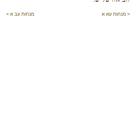
< מנחות עא א
מנחות עב א >