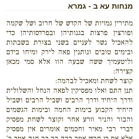
מנחות עא ב - גמרא
מתירין גמזיות של הקדש של חרוב ושל שקמה
ופורצין פרצות בגנותיהן ובפרדסותיהן כדי
להאכיל נשר לעניים בשני בצורת בשבתות
ובימים טובים ונותנין פאה לירק ומיחו בידם
וליטעמיך ששה שבעה הוו אלא סמי מכאן
קצירה:
קוצר לשחת ומאכיל לבהמה:
תנן התם ואלו מפסיקין לפאה הנחל והשלולית
ודרך היחיד ודרך הרבים ושביל הרבים ושביל
היחיד הקבוע בימות החמה ובימות הגשמים
והבור והניר וזרע אחר וקוצר לשחת מפסיק
דברי רבי מאיר וחכמים אומרים אין מפסיק
אלא אם כן חרש אמר רבה בר בר חנה אמר ר'