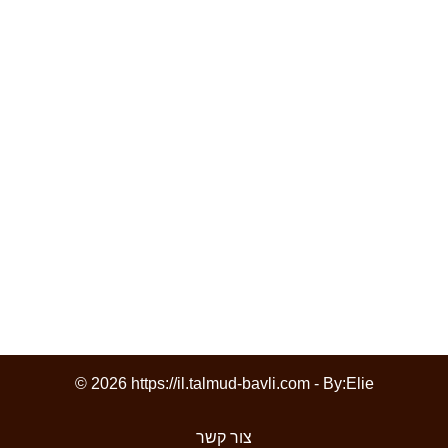
© 2026 https://il.talmud-bavli.com - By:
Elie
צור קשר