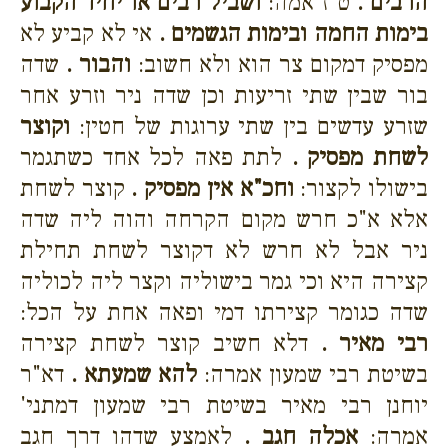
הרבים .
ט"ז אמה:
ושביל רבים או יחיד הקבוע
בימות החמה ובימות הגשמים .
אי לא קביע לא
מפסיק דמקום צר הוא ולא חשוב:
והבור .
שדה
בור שבין שתי זריעות וכן שדה ניר וזרע אחר
שזרע עדשים בין שתי ערוגות של חטין:
וקוצר
לשחת מפסיק .
לתת פאה לכל אחד כשתגמר
בישולו לקצור:
וחכ"א אין מפסיק .
קוצר לשחת
אלא א"כ חרש מקום הקרחה והוה ליה שדה
ניר אבל לא חרש לא דקוצר לשחת תחילת
קצירה היא וכי גמר בישוליה וקצר ליה לכוליה
שדה כגומר קצירתו דמי ופאה אחת על הכל:
רבי מאיר .
דלא חשיב קוצר לשחת קצירה
בשיטת רבי שמעון אמרה:
להא שמעתא .
דא"ר
יוחנן רבי מאיר בשיטת רבי שמעון דמתני'
אמרה:
אכלה חגב .
לאמצע שדהו דרך חגב