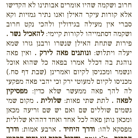
חרוב ושקמה שהיו אומרים אבותינו לא הקדישו
אלא קורות עיקר האילן ואנו נתיר גמזיות וקא
סברי אין מעילה בגידולין ולהכי נקט חרוב
ושקמה דסתמייהו לקורות קיימי:
להאכיל נשר .
פירות שתחת האילן שנשרו ורבנן גזרו שמא
יעלה ויתלוש:
ונותנים פאה לירק .
ואין פאה
נוהגת בה דכלל אמרו בפאה כל שהוא אוכל
ונשמר ומכניסן לקיום ואמרינן (שבת דף סח.)
מכניסו לקיום למעוטי ירק וכי יהבי פאה מפקעי
לה להך פאה ממעשר שלא כדין:
מפסיקין
לפאה .
לתת שתי פאות:
שלולית .
מקום שמי
גשמים שוללים שם ואם יש שם זריעה מכאן
ומכאן נותן פאה לכל אחד ואחד דההיא שלולית
מפסקא להו:
ודרך היחיד .
ארבע אמות:
ודרך