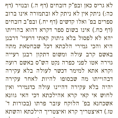
לא גריס כאן ובפ"ק דזבחים (דף ה.) ובנזיר (דף
כה:) ניתק אין לא ניתק לא ובתמורה אינו ברוב
ספרים בפ' ואלו קדשים (דף יח.) ובפ"ב דזבחים
(דף כח.) אינו בשום ספר דקרא דהוא בהוייתו
יהא לא לפסול בלא ניתוק קאתי דרעיי' דרבנן
היא והכי גמירי הלכתא דכל שבחטאת מתה
באשם קרב עולה ומשום דתקון רבנן רעייה
גזירה אטו לפני כפרה נקט הש"ס באשם רועה
וקרא אתא למימר דכשר לעולה בלא עקירה
דבהוייתו מה שבסופו להיות לאחר עקירה
יהיה בלא עקירה דהיינו עולה כדגמירי ואין
לחוש אי קאי קרא אהילכתא דכי האי גוונא
אשכחנא בפ' הלוקח עובר פרתו (בכורות ד'
טז.) דאיצטריך קרא ואיצטריך הילכתא והשתא