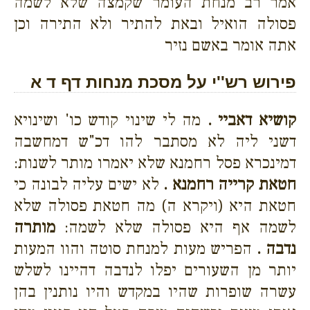
אמר רב מנחת העומר שקמצה שלא לשמה
פסולה הואיל ובאת להתיר ולא התירה וכן
אתה אומר באשם נזיר
פירוש רש''י על מסכת מנחות דף ד א
קושיא דאביי .
מה לי שינוי קודש כו' ושינויא
דשני ליה לא מסתבר להו דכ"ש דמחשבה
דמינכרא פסל רחמנא שלא יאמרו מותר לשנות:
חטאת קרייה רחמנא .
לא ישים עליה לבונה כי
חטאת היא (ויקרא ה) מה חטאת פסולה שלא
לשמה אף היא פסולה שלא לשמה:
מותרה
נדבה .
הפריש מעות למנחת סוטה והוו המעות
יותר מן השעורים יפלו לנדבה דהיינו לשלש
עשרה שופרות שהיו במקדש והיו נותנין בהן