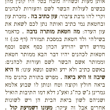
אותן מעות וכשהיה מזבח בטל היו קונין מהן
כבשים לעולות הבשר לשם והעורות לכהנים
וקרי להו נדבת ציבור:
עון כתיב בה .
מזכרת עון
ובחטאת נמי כתיב ואותה נתן לכם לשאת את
עון העדה:
מה חטאת מותרה נדבה .
כדאמר
בשילהי ולד חטאת במסכת תמורה (דף כג:) זו
מדרש דרש יהוידע הכהן כסף אשם וכסף
חטאות לכהנים יהיו דבר הבא ממותר חטאת
וממותר אשם הבשר לשם ועורות לכהנים:
באשם כתיב ולא ידע ואשם ונשא עונו:
זו היא
שיבה זו היא ביאה .
מפרש בתורת כהנים מה
ביאה חולץ וקוצה וטח ונותן לו שבוע אלמא
גמרינן ג"ש כה"ג ואע"ג דלא דמו התיבות הואיל
ושניהם לשון ביאת הבית הן ויש לשונות
אחרים אבל זה עיקר:
מעונו דשמיעת קול .