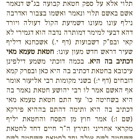
תלוי אלא על ספק חטאת קבועה בג"ש דנאמר
אשם באשם תלוי ונאמר ואשמו בצבור ואדרבה
נילף עונו מעונו דשמיעת הקול דעולה ויורד
דהא דבעי למימר דמותרה נדבה הוא דגמירי לא
קאי ובפ"ק דשבועות (דף י.) אשכחנא דיליף
שעיר דראש חדש מעון עונו:
חטאת טעמא מאי
דכתיב בה היא.
בכמה דוכתי משמע דילפינן
עיכובא בחטאת דכתיב בה היא כאן ובפרק קמא
דזבחים (דף י:) בשני מקומות רבי אליעזר אומר
אף האשם אמר לו רבי יהושע חטאת נאמר בה
היא בשחיטה כו' עד התם חטאת טעמא מאי
דכתיב בה היא ותימה דהתם בההיא פירקא
(שם ז:) אמר חוץ מן הפסח והחטאת יליף
מקראי אחריני ותירץ ה"ר חיים דחד לחטאת
ששחטה לשם עולה וחד לחטאת ששחטה לשם