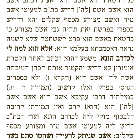
כגון חטאת הוא אשם הוא ואע"ג דכתב אשם
הוא אשם אשם [לה'] דריש בת"כ למעוטי אשם
נזיר ואשם מצורע מכסף שקלים והא דדריש
בספרי בפרשת זאת תהיה גבי אשם מצורע כי
כחטאת כאשם הוא פרט לששחטה שלא לשמה
נראה דאסמכתא בעלמא הוא:
אלא הוא למה לי
לכדרב הונא.
משמע דהוא דכתב לאחר הקטרת
אימורין קא דריש והקטיר אותם הכהן המזבחה
אשה לה' אשם הוא (ויקרא ז) ולא כספרים
דגרסי בפרק ואלו קדשים (תמורה ד' יז:)
במילתיה דרבי עקיבא אשם הוא אשם אשם
[לה'] הוא (הוא) קרב ואין תמורתו קריבה
דלבסוף מוקי ליה לכדרב הונא ועוד דבת"כ
דריש ליה למעוטי אשם נזיר ומצורע מכסף
שקלים:
אשם שניתק לרעייה ושחטו סתם כשר