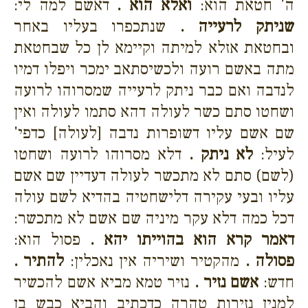
ה' חטאת הוא:
ואלא הוא .
דאשם למה לי:
שניתק לרעייה .
שנתכפרו בעליו באחר
ובחטאת אזלא למיתה וקיימא לן כל שבחטאת
מתה באשם רועה ולכשיסתאב ימכר ויפלו דמיו
לנדבה ואם כבר ניתק לרעייה שמסרוהו לרועה
ושחטו סתם כשר לעולה דהא סתמו לעולה ואין
שם אשם עליו דשופרות נדבה [לעולה] כדפי'
לעיל:
לא ניתק .
דלא מסרוהו לרועה ושחטו
(לשם) סתם לא מתכשר לעולה דעדיין שם אשם
עליו ובעי עקירה דלישחטיה בהדיא לשם עולה
דכל כמה דלא עקר מיניה שם אשם לא מתכשר:
דאמר קרא הוא בהוייתו יהא .
פסול הוא:
פסולה .
מהקטיר ושיריה אין נאכלין:
להתיר .
חדש:
אשם נזיר .
נזיר טמא מביא אשם להכשיר
למנין נזירות טהרה כדכתיב והביא כבש בן