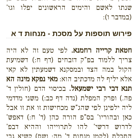
שנתו לאשם והימים הראשונים יפלו וגו'
(במדבר ו):
פירוש תוספות על מסכת - מנחות ד א
חטאת קרייה רחמנא.
לפי טעם זה לא היה
צריך ללמוד בפ"ק דזבחים (דף ח:) דשמיעת
הקול במה הצד ובמסקנא דשמעתין לא קאי
אלא יליף לה מדכתיב הוא:
מאי נפקא מינה הא
תנא דבי רבי ישמעאל.
בכיסוי הדם (חולין ד'
פה.) ופרק המפלת (נדה דף כב:) משני מדדמי
ליה ילפינן לפי שהג"ש מכחישות זו את זו אבל
כאן ובהוריו' בס"פ הורה כהן (ד' ח:) דאפש'
לדרוש דרשי' להו לתרוייהו וההיא דבפ'
התכלת (לקמן מנחות ד' מה: ושם) קשיא גבי