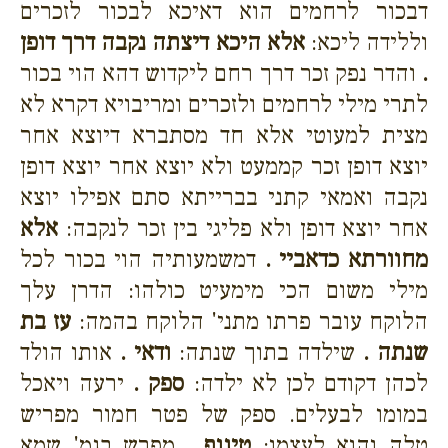
דבכור לרחמים הוא דאיכא לבכור לזכרים
וללידה ליכא:
אלא היכא דיצתה נקבה דרך דופן
.
והדר נפק זכר דרך רחם ליקדוש דהא הוי בכור
לתרי מילי לרחמים ולזכרים ומריבויא דקרא לא
מצית למעוטי אלא חד מסתברא דיוצא אחר
יוצא דופן זכר קממעט ולא יוצא אחר יוצא דופן
נקבה ואמאי קתני בברייתא סתם אפילו יוצא
אחר יוצא דופן ולא פליגי בין זכר לנקבה:
אלא
מחוורתא כדאביי .
דמשמעותיה הוי בכור לכל
מילי משום הכי מימעיט כולהו: הדרן עלך
הלוקח עובר פרתו מתני' הלוקח בהמה:
עז בת
שנתה .
שילדה בתוך שנתה:
ודאי .
אותו הולד
לכהן דקודם לכן לא ילדה:
ספק .
ירעה ויאכל
במומו לבעלים. ספק של פטר חמור מפריש
טלה והוא לעצמו:
טינוף .
מפרש בגמ' שמא