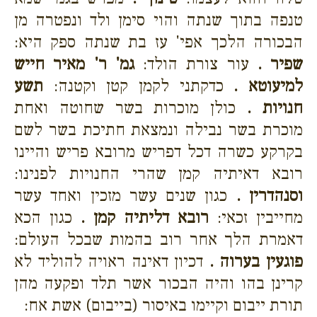
טנפה בתוך שנתה והוי סימן ולד ונפטרה מן
הבכורה הלכך אפי' עז בת שנתה ספק היא:
שפיר .
עור צורת הולד:
גמ' ר' מאיר חייש
למיעוטא .
כדקתני לקמן קטן וקטנה:
תשע
חנויות .
כולן מוכרות בשר שחוטה ואחת
מוכרת בשר נבילה ונמצאת חתיכת בשר לשם
בקרקע כשרה דכל דפריש מרובא פריש והיינו
רובא דאיתיה קמן שהרי החנויות לפנינו:
וסנהדרין .
כגון שנים עשר מזכין ואחד עשר
מחייבין זכאי:
רובא דליתיה קמן .
כגון הכא
דאמרת הלך אחר רוב בהמות שבכל העולם:
פוגעין בערוה .
דכיון דאינה ראויה להוליד לא
קרינן בהו והיה הבכור אשר תלד ופקעה מהן
תורת ייבום וקיימו באיסור (בייבום) אשת אח: