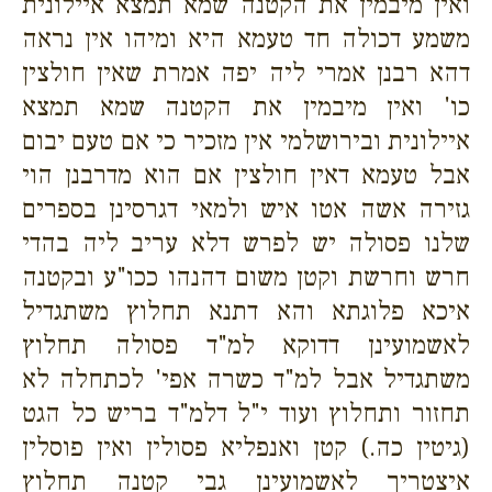
ואין מיבמין את הקטנה שמא תמצא איילונית
משמע דכולה חד טעמא היא ומיהו אין נראה
דהא רבנן אמרי ליה יפה אמרת שאין חולצין
כו' ואין מיבמין את הקטנה שמא תמצא
איילונית ובירושלמי אין מזכיר כי אם טעם יבום
אבל טעמא דאין חולצין אם הוא מדרבנן הוי
גזירה אשה אטו איש ולמאי דגרסינן בספרים
שלנו פסולה יש לפרש דלא עריב ליה בהדי
חרש וחרשת וקטן משום דהנהו ככו"ע ובקטנה
איכא פלוגתא והא דתנא תחלוץ משתגדיל
לאשמועינן דדוקא למ"ד פסולה תחלוץ
משתגדיל אבל למ"ד כשרה אפי' לכתחלה לא
תחזור ותחלוץ ועוד י"ל דלמ"ד בריש כל הגט
(גיטין כה.) קטן ואנפליא פסולין ואין פוסלין
איצטריך לאשמועינן גבי קטנה תחלוץ