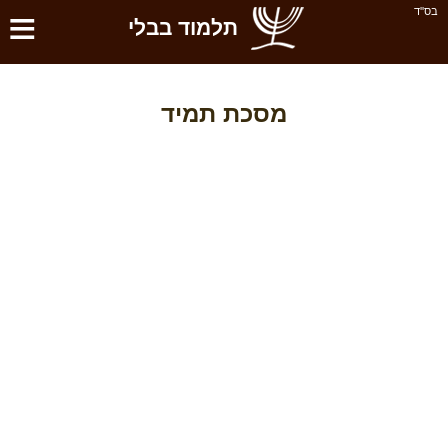
≡
בס''ד
תלמוד בבלי
מסכת תמיד