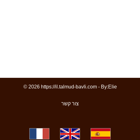
© 2026 https://il.talmud-bavli.com - By:
Elie
צור קשר