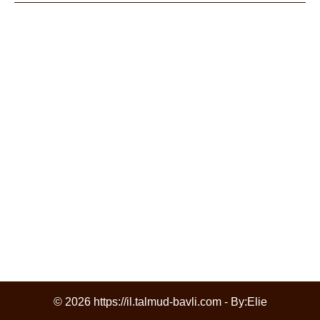
© 2026 https://il.talmud-bavli.com - By:
Elie