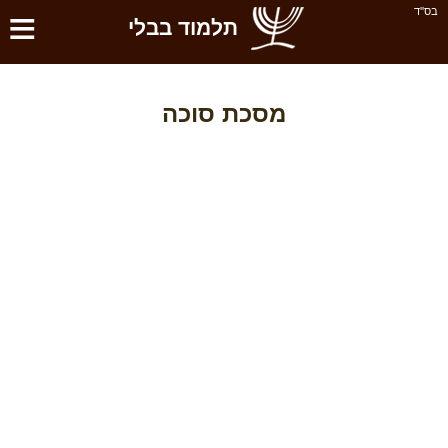
≡
בס''ד
תלמוד בבלי
מסכת סוכה