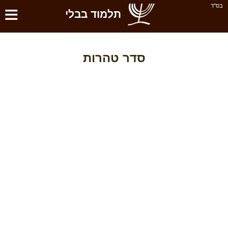
≡
בס''ד
תלמוד בבלי
סדר טהרות